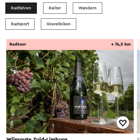
Radfahren
Reiter
Wandern
Radsport
Gravelbiken
Radtour
→ 74,5 km
Wijnroute Zuid-Limburg
F