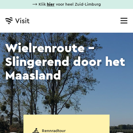
⟶ Klik
hier
voor heel Zuid-Limburg
Wielrenroute -
Slingerend door het
Maasland
Rennradtour