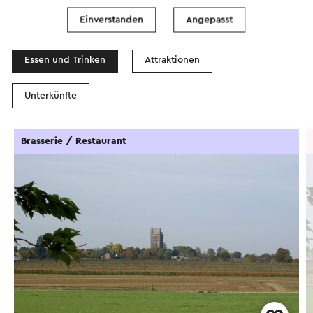
In dem Gebiet
Einverstanden
Angepasst
Essen und Trinken
Attraktionen
Unterkünfte
Brasserie / Restaurant