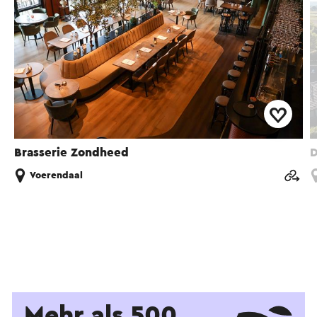
Brasserie Zondheed
D
Voerendaal
Mehr als 500