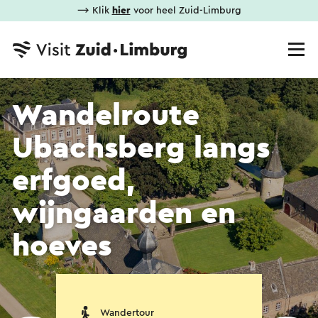
⟶ Klik
hier
voor heel Zuid-Limburg
Wandelroute
Ubachsberg langs
erfgoed,
wijngaarden en
hoeves
Wandertour