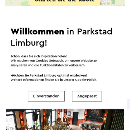
©
contributors
OpenStreetMap
Filter anzeigen
Willkommen
in Parkstad
Limburg!
In dem Gebiet
Schön, dass Sie sich Inspiration holen!
Wir machen von Cookies Gebrauch, um unsere Website zu
analysieren und die Funktionalitäten zu verbessern.
Essen und Trinken
Attraktionen
Möchten Sie Parkstad Limburg optimal entdecken?
Weitere Informationen finden Sie in unserer
Cookie-Politik
.
Sehenswürdigkeiten
Unterkünfte
Einverstanden
Angepasst
Brasserie / Restaurant