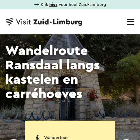
⟶ Klik
hier
voor heel Zuid-Limburg
Wandelroute
Ransdaal langs
kastelen en
carréhoeves
Wandertour