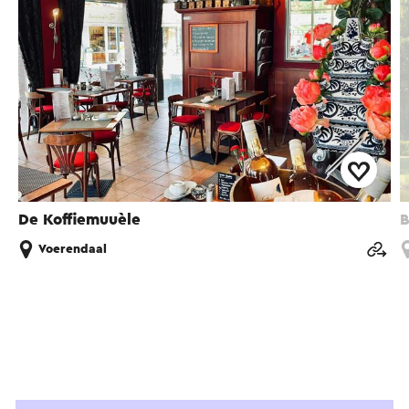
De Koffiemuuèle
B
Voerendaal