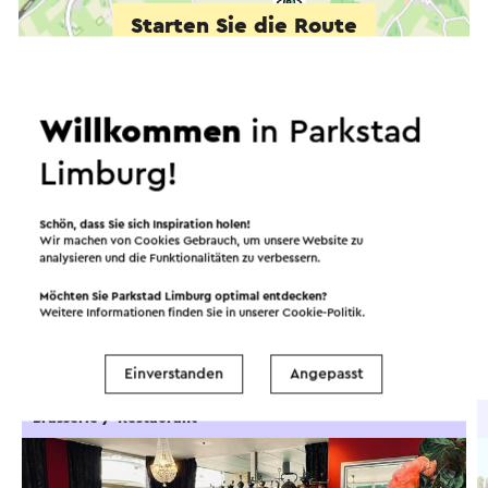
Starten Sie die Route
©
contributors
OpenStreetMap
Filter anzeigen
Willkommen
in Parkstad
Limburg!
In dem Gebiet
Schön, dass Sie sich Inspiration holen!
Wir machen von Cookies Gebrauch, um unsere Website zu
analysieren und die Funktionalitäten zu verbessern.
Essen und Trinken
Attraktionen
Möchten Sie Parkstad Limburg optimal entdecken?
Weitere Informationen finden Sie in unserer
Cookie-Politik
.
Sehenswürdigkeiten
Unterkünfte
Einverstanden
Angepasst
Brasserie / Restaurant