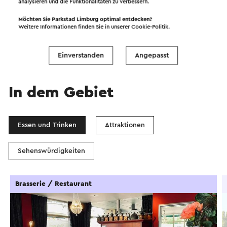
Starten Sie die Route
analysieren und die Funktionalitäten zu verbessern.
Möchten Sie Parkstad Limburg optimal entdecken?
©
contributors
OpenStreetMap
Weitere Informationen finden Sie in unserer
Cookie-Politik
.
Filter anzeigen
Einverstanden
Angepasst
In dem Gebiet
Essen und Trinken
Attraktionen
Sehenswürdigkeiten
Brasserie / Restaurant