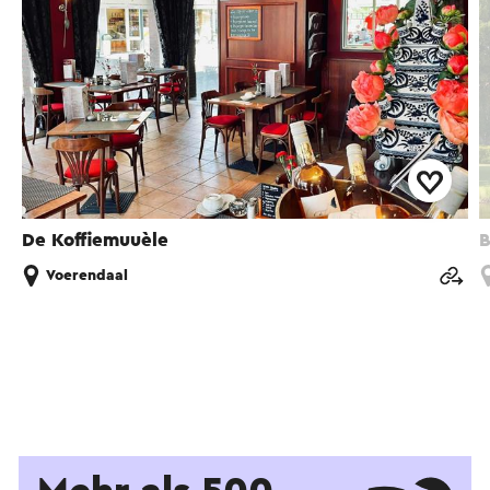
De Koffiemuuèle
B
Voerendaal