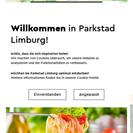
©
contributors
OpenStreetMap
Filter anzeigen
Willkommen
in Parkstad
Limburg!
In dem Gebiet
Schön, dass Sie sich Inspiration holen!
Wir machen von Cookies Gebrauch, um unsere Website zu
analysieren und die Funktionalitäten zu verbessern.
Essen und Trinken
Attraktionen
Möchten Sie Parkstad Limburg optimal entdecken?
Weitere Informationen finden Sie in unserer
Cookie-Politik
.
Sehenswürdigkeiten
Unterkünfte
Einverstanden
Angepasst
Brasserie / Restaurant