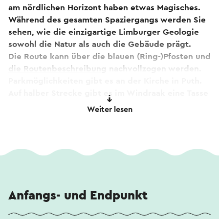
am nördlichen Horizont haben etwas Magisches.
Während des gesamten Spaziergangs werden Sie
sehen, wie die einzigartige Limburger Geologie
sowohl die Natur als auch die Gebäude prägt.
Die Route kann über die blauen (Ring-)Pfosten und
die Routenbeschreibung
nachvollzogen werden.
Parkmöglichkeiten gibt es an der Kirche in Puth.
Auf halber Strecke gibt es im Windraak eine Tasse
Kaffee.
Weiter lesen
Wenn Sie Kommentare zur Route haben, können
Sie diese über
routepunt@visitzuidlimburg.nl
melden.
Eine vollständige Wanderkarte mit vielen Dutzend
anderen Wanderrouten in dieser Region können
Sie ganz einfach über
www.visitzuidlimburg.nl/webshop
bestellen
Anfangs- und Endpunkt
Dieser Text wurde mit Hilfe eines Online-