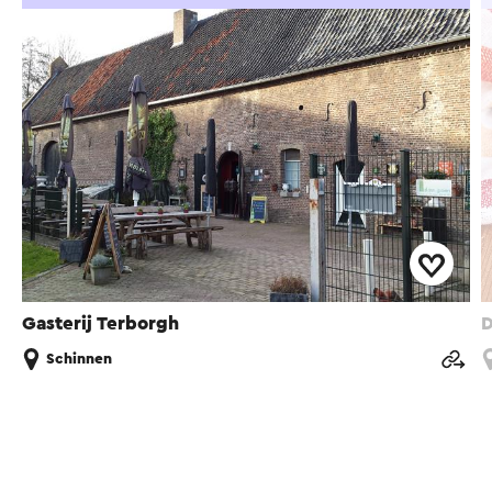
Gasterij Terborgh
D
Schinnen