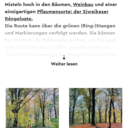
Misteln hoch in den Bäumen,
Weinbau
und einer
einzigartigen
Pflaumensorte: der Sjweikeser
Réngeloate.
Die Route kann über die grünen (Ring-)Stangen
und Markierungen verfolgt werden. Sie können
bei Gasterie de Bokkereier parken, wo Sie auch
eine köstliche Tasse Kaffee genießen können.
Wenn Sie Kommentare zur Route haben, melden
Sie diese bitte an
routepunt@visitzuidlimburg.nl
.
Weiter lesen
Eine vollständige Wanderkarte mit vielen Dutzend
anderer Wanderrouten in dieser Region kann
einfach über
www.visitzuidlimburg.nl/webshop
bestellt werden
Dieser Text wurde mit Hilfe eines Online-
Übersetzungsdienstes automatisch übersetzt.