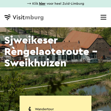
⟶ Klik
hier
voor heel Zuid-Limburg
Sjweikeser
Rèngelaoteroute -
Sweikhuizen
Wandertour