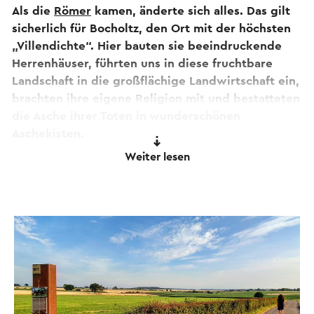
Als die
Römer
kamen, änderte sich alles. Das gilt
sicherlich für Bocholtz, den Ort mit der höchsten
„Villendichte“. Hier bauten sie beeindruckende
Herrenhäuser, führten uns in diese fruchtbare
Landschaft in die großflächige Landwirtschaft ein,
brachten ihre eigene Religion mit und bestatteten
die Asche ihrer Toten in wunderschönen
Aschekisten.
Sie können auf dem Parkplatz in der
Weiter lesen
Wilhelminastraat in Bocholtz parken.
Bitte beachten Sie
: Diese Route ist nicht
ausgeschildert, kann aber auch über ein spezielles
PDF heruntergeladen werden (siehe 'Download'
unter 'PDF drucken'). Hier finden Sie ein pdf mit
einer schriftlichen Wegbeschreibung.
Wenn Sie Kommentare zur Route haben, melden
Sie diese bitte an
routepunt@visitzuidlimburg.nl
.
Eine vollständige Wanderkarte mit Dutzenden