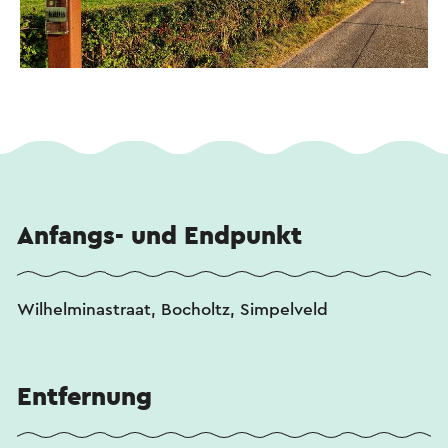
anderer Wanderrouten in dieser Region kann
einfach über
www.visitzuidlimburg.nl/webshop
bestellt werden.
Dieser Text wurde mit Hilfe eines Online-
Übersetzungsdienstes automatisch übersetzt.
Anfangs- und Endpunkt
Wilhelminastraat, Bocholtz, Simpelveld
Entfernung