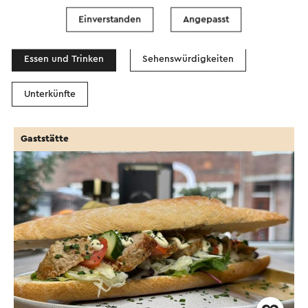
In dem Gebiet
Einverstanden
Angepasst
Essen und Trinken
Sehenswürdigkeiten
Unterkünfte
Gaststätte