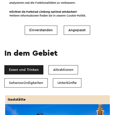
analysieren und die Funktionalitäten zu verbessern.
Starten Sie die Route
Möchten Sie Parkstad Limburg optimal entdecken?
Weitere Informationen finden Sie in unserer
Cookie-Politik
.
©
contributors
OpenStreetMap
Filter anzeigen
Einverstanden
Angepasst
In dem Gebiet
Essen und Trinken
Attraktionen
Sehenswürdigkeiten
Unterkünfte
Gaststätte