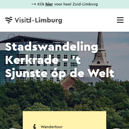
⟶ Klik
hier
voor heel Zuid-Limburg
Stadswandeling
Kerkrade - 't
Sjunste óp de Welt
Wandertour