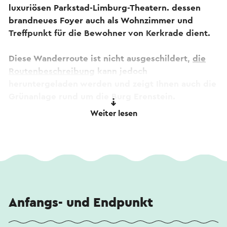
luxuriösen Parkstad-Limburg-Theatern. dessen
brandneues Foyer auch als Wohnzimmer und
Treffpunkt für die Bewohner von Kerkrade dient.
Diese Wanderroute ist nicht ausgeschildert,
die
Routenbeschreibung
kann jedoch
heruntergeladen werden und zeigt Ihnen auch die
Grünanlage rund um die Burg Erenstein.
Weiter lesen
Dieser Text wurde mit Hilfe eines Online-
Übersetzungsdienstes automatisch übersetzt.
Anfangs- und Endpunkt