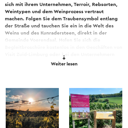
sich mit ihrem Unternehmen, Terroir, Rebsorten,
Weintypen und dem Weinprozess vertraut
machen. Folgen Sie dem Traubensymbol entlang
der Straße und tauchen Sie ein in die Welt des
Weins und des Kunradersteen, direkt in der
Gemeinde Voerendaal. Holen Sie sich die
Begleitbroschüre kostenlos in den Geschäften von
Visit Zuid-Limburg oder bei den Unternehmern
entlang der Route.
Weiter lesen
Sehen Sie alles über
Route de Vins Winthagen
.
Dieser Text wurde mit Hilfe eines Online-
Übersetzungsdienstes automatisch übersetzt.