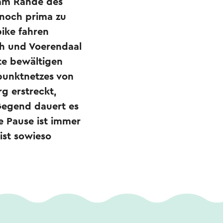
 am Rande des
 noch prima zu
ike fahren
th und Voerendaal
te bewältigen
punktnetzes von
g erstreckt,
Gegend dauert es
ne Pause ist immer
ist sowieso