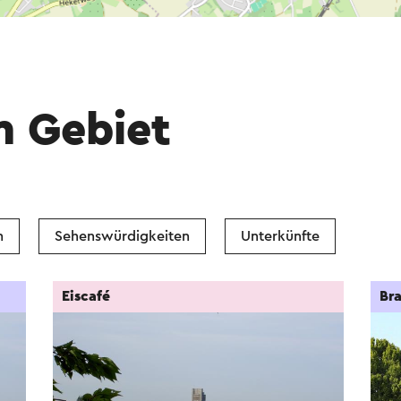
m Gebiet
n
Sehenswürdigkeiten
Unterkünfte
Eiscafé
Bra