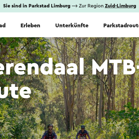
Sie sind in Parkstad Limburg
⟶ Zur Region
Zuid-Limburg
tad
Erleben
Unterkünfte
Parkstadrout
erendaal MTB
ute