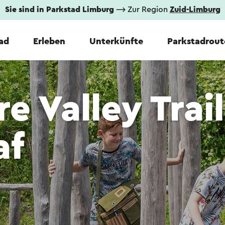
Sie sind in Parkstad Limburg
⟶ Zur Region
Zuid-Limburg
tad
Erleben
Unterkünfte
Parkstadrout
e Valley Trail
af