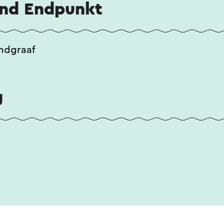
und Endpunkt
andgraaf
g