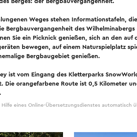
des Berges: der Bergbauvergangenheit.
hlungenen Weges stehen Informationstafeln, die
ie Bergbauvergangenheit des Wilhelminabergs e
nen Sie ein Picknick genießen, sich an den auf 
geräten bewegen, auf einem Naturspielplatz spi
ehemalige Bergbaugebiet genießen.
ley ist vom Eingang des Kletterparks SnowWorl
t. Die orangefarbene Route ist 0,5 Kilometer u
.
 Hilfe eines Online-Übersetzungsdienstes automatisch ü