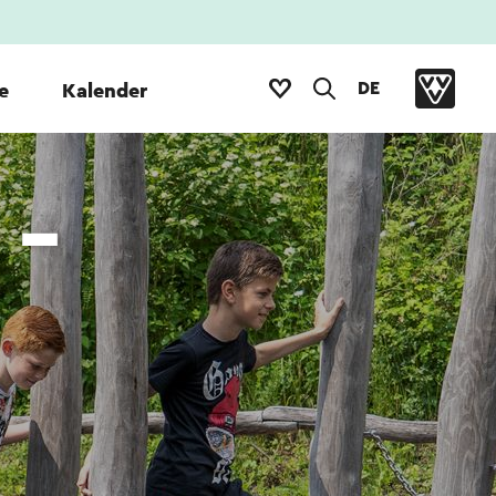
DE
e
Kalender
 -