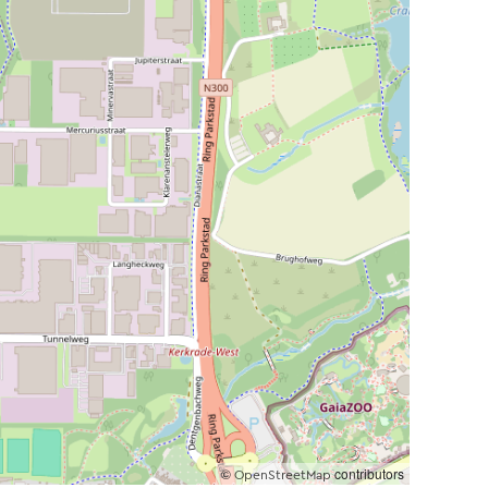
©
contributors
OpenStreetMap