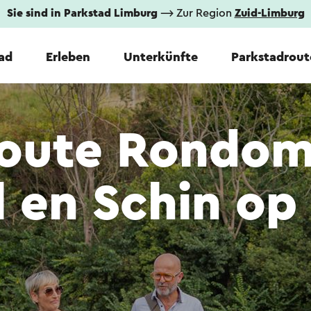
Sie sind in Parkstad Limburg
⟶ Zur Region
Zuid-Limburg
tad
Erleben
Unterkünfte
Parkstadrout
oute Rondo
 en Schin op