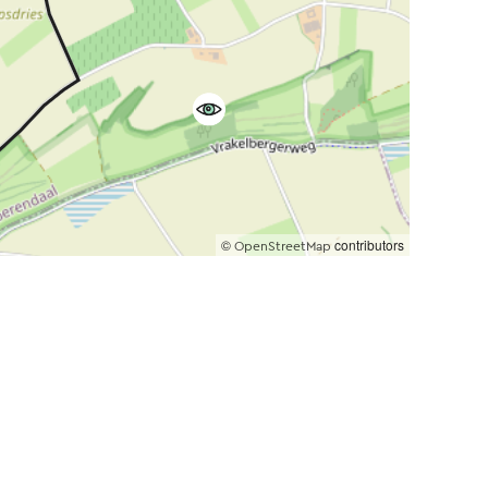
©
contributors
OpenStreetMap