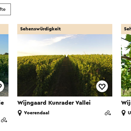
fte
Sehenswürdigkeit
Se
ie
Wijngaard Kunrader Vallei
Wij
Voerendaal
U