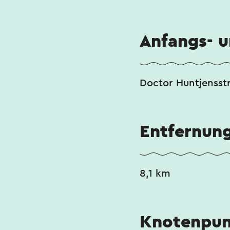
Anfangs- 
Doctor Huntjensst
Entfernun
8,1 km
Knotenpun