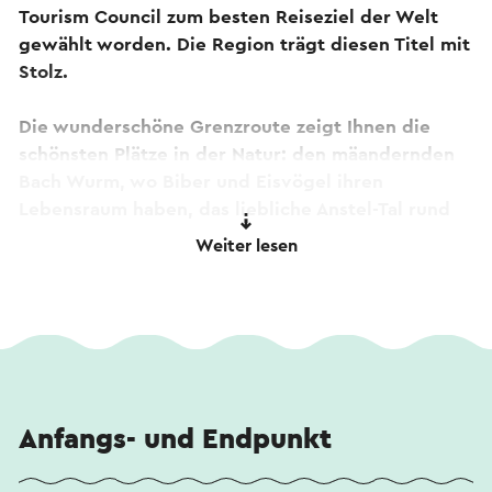
Tourism Council zum besten Reiseziel der Welt
gewählt worden. Die Region trägt diesen Titel mit
Stolz.
Die wunderschöne Grenzroute zeigt Ihnen die
schönsten Plätze in der Natur: den mäandernden
Bach Wurm, wo Biber und Eisvögel ihren
Lebensraum haben, das liebliche Anstel-Tal rund
um Schloss Erenstein und die welligen grünen
Weiter lesen
Wiesen des Pferdelandparks, zwischen Kerkrade
und Aachen in Deutschland. Darüber hinaus finden
Sie auf diesem Weg für Ihre Pausen die schönsten
Terrassen und Cafés.
Anfangs- und Endpunkt