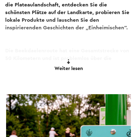
die Plateaulandschaft, entdecken Sie die
schönsten Plätze auf der Landkarte, probieren Sie
lokale Produkte und lauschen Sie den
inspirierenden Geschichten der „Einheimischen".
Die Beekdaelenroute hat eine Gesamtstrecke von
50 Kilometern und ist problemlos über die
Fahrradknotenpunkte und Beekdaelenroute
Weiter lesen
Wegweiser leicht zu folgen. Die Route ist in eine
Nordschleife (gelbe Schilder/26 Kilometer) und
eine Südschleife (orange Schilder/24 Kilometer)
unterteilt, die miteinander verbunden werden
können. Zwischen den Anschlussstellen 87 und 83
befinden sich die Verbindungsknoten zwischen
den Nord- und Südschleifen. Weitere
Informationen finden Sie unter
https://www.visitbeekdaelen.nl/beekdaelenroute