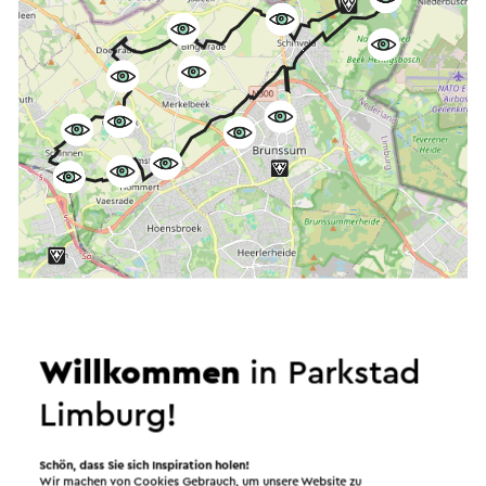
Starten Sie die Route
Willkommen
in Parkstad
©
contributors
OpenStreetMap
Filter anzeigen
Limburg!
Schön, dass Sie sich Inspiration holen!
Wir machen von Cookies Gebrauch, um unsere Website zu