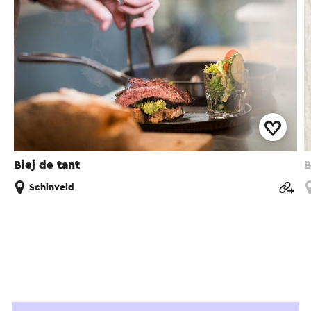
Biej de tant
B
Schinveld