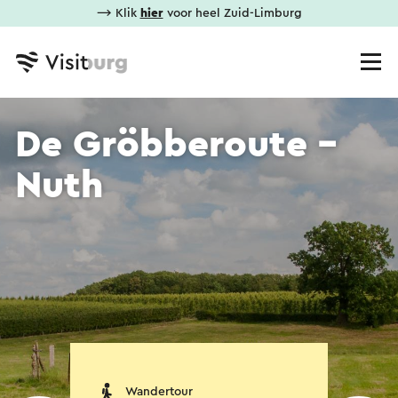
⟶ Klik
hier
voor heel Zuid-Limburg
De Gröbberoute -
Nuth
Wandertour