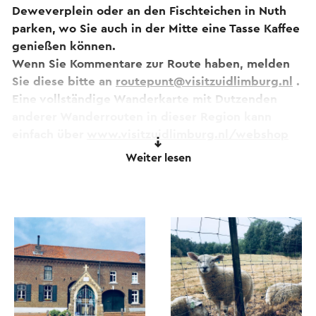
Deweverplein oder an den Fischteichen in Nuth
parken, wo Sie auch in der Mitte eine Tasse Kaffee
genießen können.
Wenn Sie Kommentare zur Route haben, melden
Sie diese bitte an
routepunt@visitzuidlimburg.nl
.
Eine vollständige Wanderkarte mit Dutzenden
anderer Wanderrouten in dieser Region kann
einfach über
www.visitzuidlimburg.nl/webshop
bestellt werden
Weiter lesen
Dieser Text wurde mit Hilfe eines Online-
Übersetzungsdienstes automatisch übersetzt.