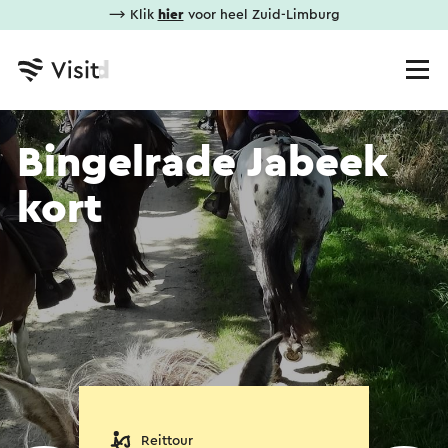
⟶ Klik
hier
voor heel Zuid-Limburg
Bingelrade Jabeek
kort
Reittour