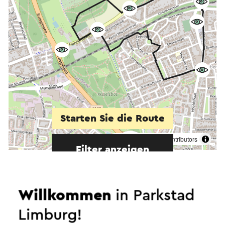
Starten Sie die Route
©
contributors
OpenStreetMap
Filter anzeigen
Willkommen
in Parkstad
In dem Gebiet
Limburg!