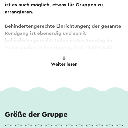
ist es auch möglich, etwas für Gruppen zu
arrangieren.
Behindertengerechte Einrichtungen; der gesamte
Rundgang ist ebenerdig und somit
behindertengerecht. Jeden ersten Sonntag im
Monat (außer an Feiertagen). Zeit: 13:00-14:30.
Ausgangspunkt: Erleben Sie Heerlen-Parkstad
Weiter lesen
(VVV), Spoorplein 40, Heerlen.
Dieser Text wurde mit Hilfe eines Online-
Übersetzungsdienstes automatisch übersetzt.
Größe der Gruppe