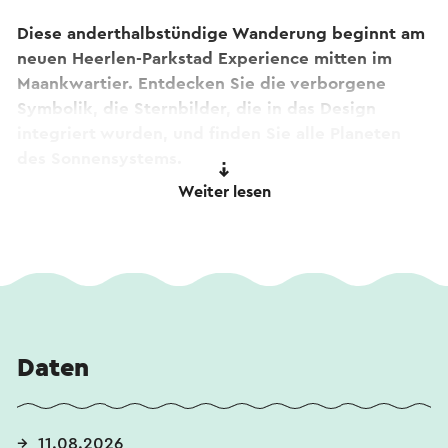
Diese anderthalbstündige Wanderung beginnt am
neuen Heerlen-Parkstad Experience mitten im
Maankwartier. Entdecken Sie die verborgene
Symbolik, die Sternbilder, die in das Design
integriert wurden, und finden Sie alle Planeten
des Sonnensystems.
Weiter lesen
Dieser Text wurde mit Hilfe eines Online-
Übersetzungsdienstes automatisch übersetzt.
Daten
11.08.2026