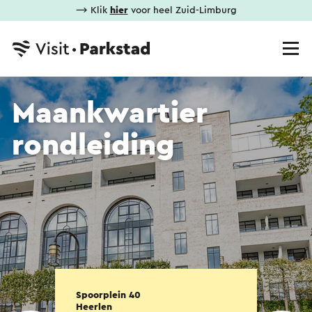
⟶ Klik
hier
voor heel Zuid-Limburg
Maankwartier
rondleiding
Spoorplein 40
Heerlen