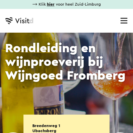
⟶ Klik
hier
voor heel Zuid-Limburg
Rondleiding en
wijnproeverij bij
Wijngoed Fromberg
Breedenweg 1
Ubachsberg