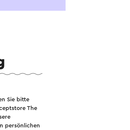
g
n Sie bitte
nceptstore The
sere
en persönlichen