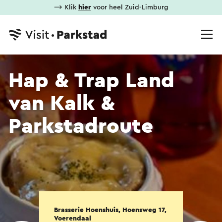
⟶ Klik
hier
voor heel Zuid-Limburg
Hap & Trap Land
van Kalk &
Parkstadroute
Brasserie Hoenshuis, Hoensweg 17,
Voerendaal