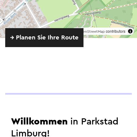
©
contributors
OpenStreetMap
→ Planen Sie Ihre Route
Angeboten von
Brasserie HeerLuX
Willkommen
in Parkstad
Limburg!
Ansehen