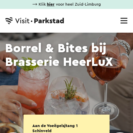
⟶ Klik
hier
voor heel Zuid-Limburg
Borrel & Bites bij
Brasserie HeerLuX
Aan de Voeëgelsjtang 1
Schinveld