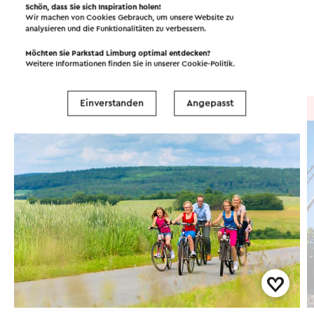
Schön, dass Sie sich Inspiration holen!
Routen in der Region
Wir machen von Cookies Gebrauch, um unsere Website zu
analysieren und die Funktionalitäten zu verbessern.
Möchten Sie Parkstad Limburg optimal entdecken?
Radfahren
Mountainbike
Wandern
Weitere Informationen finden Sie in unserer
Cookie-Politik
.
Einverstanden
Angepasst
Radtour
→ 46,6 km