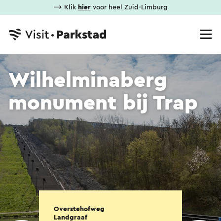
⟶ Klik
hier
voor heel Zuid-Limburg
Wilhelminaberg
monument bij Trap
Overstehofweg
Landgraaf