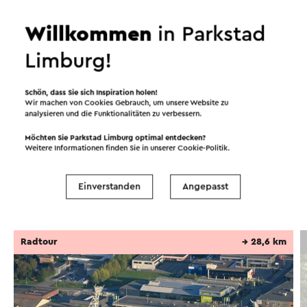
die längste Treppe der Niederlande bekannt. Hat
man die 508 Stufen bezwungen, eröffnet sich auf
Willkommen
in Parkstad
225 Metern Seehöhe ein beeindruckender
Limburg!
Ausblick über die Euregio.
Weiter lesen
Dieser Text wurde mit Hilfe eines Online-
Schön, dass Sie sich Inspiration holen!
Wir machen von Cookies Gebrauch, um unsere Website zu
Übersetzungsdienstes automatisch übersetzt.
analysieren und die Funktionalitäten zu verbessern.
Möchten Sie Parkstad Limburg optimal entdecken?
Routen in der Region
Weitere Informationen finden Sie in unserer
Cookie-Politik
.
Einverstanden
Angepasst
Radfahren
Mountainbike
Wandern
Radtour
→ 28,6 km