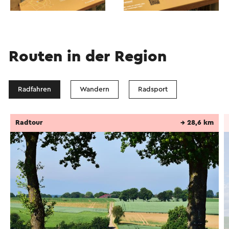
Das Weingut St. Martinus am Standort Kalkberg ist
Teil der
Route des Vins Winthagen
.
Dieser Text wurde mit Hilfe eines Online-
Übersetzungsdienstes automatisch übersetzt.
Routen in der Region
Radfahren
Wandern
Radsport
Radtour
→ 28,6 km