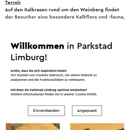
Terroir
Auf den Kalkrasen rund um den Weinberg findet
der Besucher eine besondere Kalkflora und -fauna,
es herrscht ein Mikroklima mit dem richtigen
Wasserhaushalt und der richtigen
Bodenzusammensetzung.
Willkommen
in Parkstad
Landschaft und Klima
Limburg!
Weiter lesen
An einem Südhang im Dorf Ransdaal in der
Gemeinde Voerendaal gelegen.
Schön, dass Sie sich Inspiration holen!
Wir machen von Cookies Gebrauch, um unsere Website zu
analysieren und die Funktionalitäten zu verbessern.
Weinprozess
Der gesamte Weinprozess liegt in den Händen von
Möchten Sie Parkstad Limburg optimal entdecken?
Weitere Informationen finden Sie in unserer
Cookie-Politik
.
Wijngaard St. Martinus in Vijlen. Die Trauben
werden von Hand gelesen und dann nach Vijlen
Einverstanden
Angepasst
transportiert, wo der Weinherstellungsprozess
stattfindet.