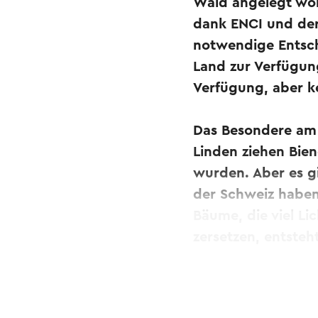
Wald angelegt wor
dank ENCI und der
notwendige Entsch
Land zur Verfügun
Verfügung, aber k
Das Besondere am 
Linden ziehen Bie
wurden. Aber es g
der Schweiz haben
Bäume, die viel Li
zersetzen, entsteh
Dieser Text wurde mit