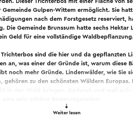
den. Dieser Trichterbos mit einer Fläche von s
 Gemeinde Gulpen-Wittem ermöglicht. Sie hatt
ädigungen nach dem Forstgesetz reserviert, ha
g. Die Gemeinde Brunssum hatte sechs Hektar 
ein Geld für eine vollständige Waldbepflanzung
Trichterbos sind die hier und da gepflanzten 
nen an, was einer der Gründe ist, warum diese 
ibt noch mehr Gründe. Lindenwälder, wie Sie si
, gehören zu den schönsten Wäldern Europas. E
cht in den Wald bringen. Dadurch und weil sich d
t eine sehr schöne Bodenvegetation.
 Hilfe eines Online-Übersetzungsdienstes automatisch ü
Weiter lesen