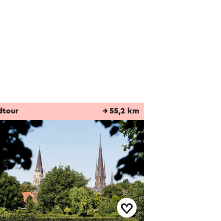
dtour
→ 55,2 km