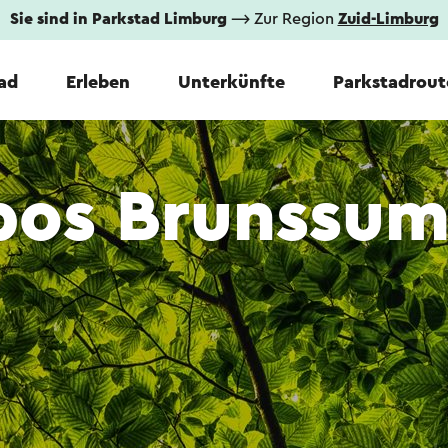
Sie sind in Parkstad Limburg
⟶ Zur Region
Zuid-Limburg
tad
Erleben
Unterkünfte
Parkstadrout
rbos Brunssu