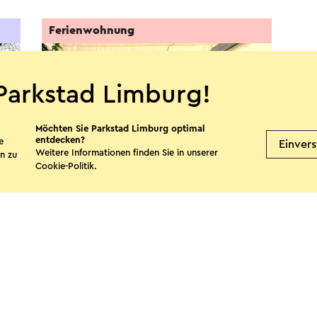
Ferienwohnung
Parkstad Limburg!
Möchten Sie Parkstad Limburg optimal
entdecken?
e
Einver
Weitere Informationen finden Sie in unserer
n zu
Cookie-Politik
.
't Durpshuuske
Merkelbeek
te teilen