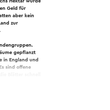
echs Hektar wurde
en Geld für
tten aber kein
Land zur
.
Lindengruppen.
Bäume gepflanzt
e in England und
s sind offene
ie Blätter schnell
bersetzt.