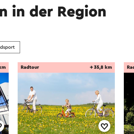
n in der Region
dsport
 km
Radtour
→ 35,8 km
Ra