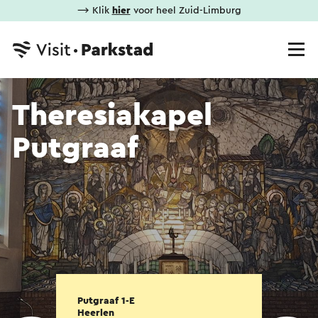
⟶ Klik
hier
voor heel Zuid-Limburg
Theresiakapel
Putgraaf
Putgraaf 1-E
Heerlen