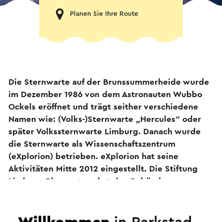
Planen Sie Ihre Route
Die Sternwarte auf der Brunssummerheide wurde
im Dezember 1986 von dem Astronauten Wubbo
Ockels eröffnet und trägt seither verschiedene
Namen wie: (Volks-)Sternwarte „Hercules“ oder
später Volkssternwarte Limburg. Danach wurde
die Sternwarte als Wissenschaftszentrum
(eXplorion) betrieben. eXplorion hat seine
Aktivitäten Mitte 2012 eingestellt. Die Stiftung
Limburg Observatory hat das Gebäude
übernommen, um die Ausstellung und
Präsentation selbst zu organisieren. Auch der
antike Linsenbetrachter wurde übernommen und