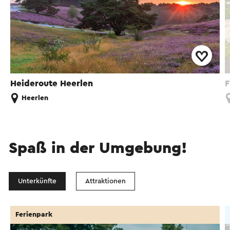
Heideroute Heerlen
F
Heerlen
Spaß in der Umgebung!
Unterkünfte
Attraktionen
Ferienpark