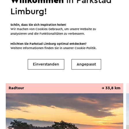
Willkommen
in Parkstad
restauriert.
Limburg!
Dieser Text wurde mit Hilfe eines Online-
Übersetzungsdienstes automatisch übersetzt.
Schön, dass Sie sich Inspiration holen!
Wir machen von Cookies Gebrauch, um unsere Website zu
analysieren und die Funktionalitäten zu verbessern.
Möchten Sie Parkstad Limburg optimal entdecken?
Routen in der Region
Weitere Informationen finden Sie in unserer
Cookie-Politik
.
Einverstanden
Angepasst
Radfahren
Mountainbike
Wandern
Radtour
→ 33,8 km