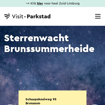
⟶ Klik
hier
voor heel Zuid-Limburg
Sterrenwacht
Brunssummerheide
Schaapskooiweg 95
Brunssum