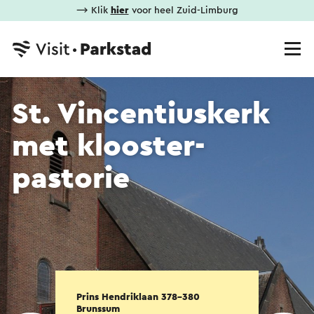
⟶ Klik
hier
voor heel Zuid-Limburg
St. Vincentiuskerk
met klooster-
pastorie
Prins Hendriklaan 378-380
Brunssum