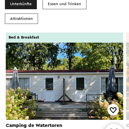
Unterkünfte
Essen und Trinken
Attraktionen
Bed & Breakfast
Camping de Watertoren
C