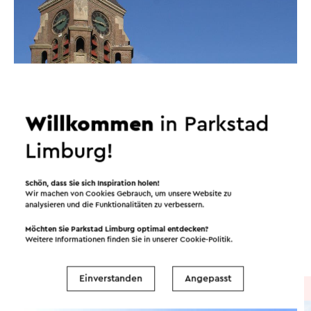
Willkommen
in Parkstad
Limburg!
Schön, dass Sie sich Inspiration holen!
Routen in der Region
Wir machen von Cookies Gebrauch, um unsere Website zu
analysieren und die Funktionalitäten zu verbessern.
Möchten Sie Parkstad Limburg optimal entdecken?
Weitere Informationen finden Sie in unserer
Cookie-Politik
.
Radfahren
Wandern
Radsport
Einverstanden
Angepasst
Radtour
→ 25,4 km