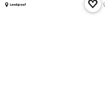
Landgraaf
Diese Seite teilen
WhatsApp
Facebook
X
E-Mail
Kontakt
Visit Zuid-Limburg Shops