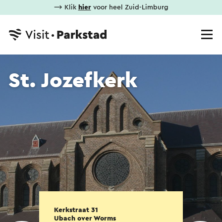
⟶ Klik
hier
voor heel Zuid-Limburg
St. Jozefkerk
Kerkstraat 31
Ubach over Worms