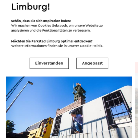
Limburg!
Routen in der Region
Schön, dass Sie sich Inspiration holen!
Wir machen von Cookies Gebrauch, um unsere Website zu
analysieren und die Funktionalitäten zu verbessern.
Radfahren
Mountainbike
Wandern
Möchten Sie Parkstad Limburg optimal entdecken?
Weitere Informationen finden Sie in unserer
Cookie-Politik
.
Radsport
Einverstanden
Angepasst
Radtour
→ 94,9 km