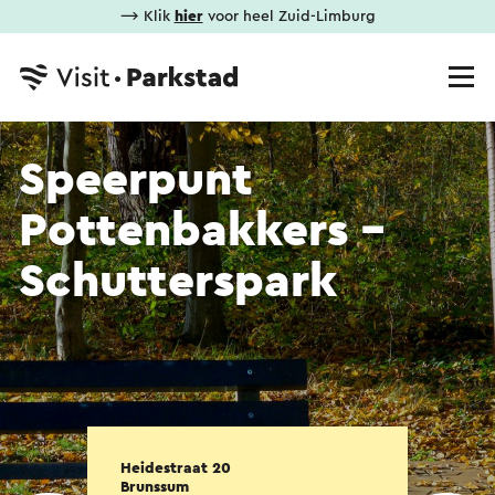
⟶ Klik
hier
voor heel Zuid-Limburg
Speerpunt
Pottenbakkers -
Schutterspark
Heidestraat 20
Brunssum