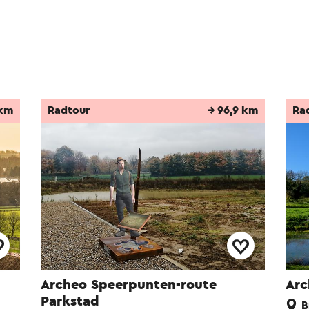
 km
Radtour
→ 96,9 km
Ra
Archeo Speerpunten-route
Arc
Parkstad
B