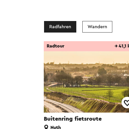
Radfahren
Wandern
Radtour
→ 41,1
Buitenring fietsroute
Nuth