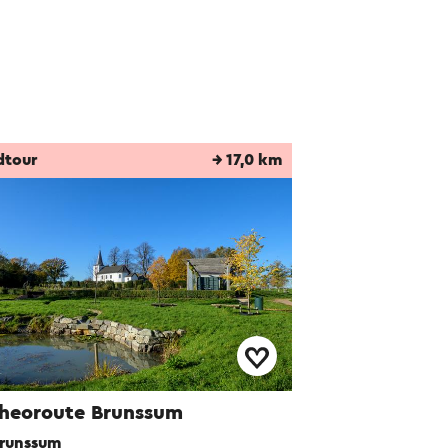
dtour
→ 17,0 km
heoroute Brunssum
runssum