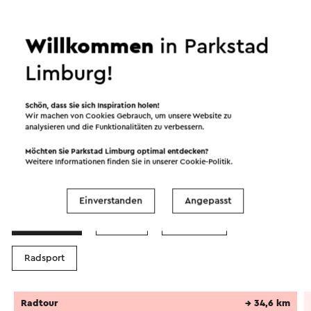
gesichert waren. Die Lage in Sumpfgebieten
erhöhte den Schutz.
Willkommen
in Parkstad
Die Schanzen waren die erste Stufe in der
Limburg!
Entwicklung der „Motte“. Die Rede ist von einer
Motte mit einem zweiteiligen System mit
künstlich aufgeschüttetem Hügel und Vorplatz.
Schön, dass Sie sich Inspiration holen!
Weiter lesen
Wir machen von Cookies Gebrauch, um unsere Website zu
analysieren und die Funktionalitäten zu verbessern.
Auch in späterer Zeit wurden Schanzen angelegt,
Möchten Sie Parkstad Limburg optimal entdecken?
wie die Bauernschanzen im Achtzigjährigen Krieg.
Weitere Informationen finden Sie in unserer
Cookie-Politik
.
Routen in der Region
In der karolingischen Zeit zwischen 900 und 1000,
als hier die ersten Landadligen auftauchten,
Einverstanden
Angepasst
begann der Bau von Wassergräben.
Radfahren
Reiter
Wandern
Die Entwässerung des Wohnhügels war die
Radsport
wichtigste Funktion des Kanals in einem Gebiet
mit hohem Wasserstand. Manchmal trug der Kanal
zum Status des Bewohners bei, der den Hochadel
Radtour
→ 34,6 km