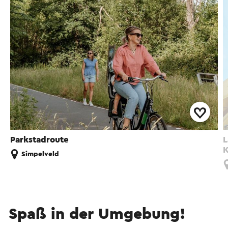
Parkstadroute
L
K
Simpelveld
Spaß in der Umgebung!