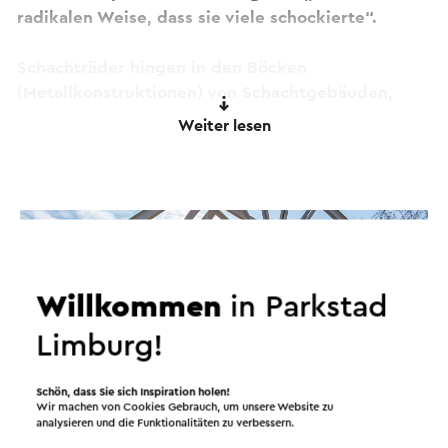
radikalen Weise, dass sie viele schockierte“.
Schachträder hingen in den Böcken
(Metallkonstruktionen) von Schachtgebäuden,
hoch über den Aufzugsschächten. Die
Weiter lesen
Schachträder drehten sich Tag und Nacht, um den
Aufzug zu bewegen, der Menschen, Material und
Kohle transportierte. Es war die Verbindung
zwischen oberirdisch und unterirdisch.
Dieser Text wurde mit Hilfe eines Online-
Übersetzungsdienstes automatisch übersetzt.
Willkommen
in Parkstad
Limburg!
Schön, dass Sie sich Inspiration holen!
Wir machen von Cookies Gebrauch, um unsere Website zu
analysieren und die Funktionalitäten zu verbessern.