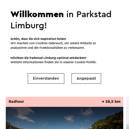
Natuurmonumenten ihr romantisches Aussehen
bewahren möchte.
Willkommen
in Parkstad
Dieser Text wurde mit Hilfe eines Online-
Limburg!
Übersetzungsdienstes automatisch übersetzt.
Weiter lesen
Schön, dass Sie sich Inspiration holen!
Wir machen von Cookies Gebrauch, um unsere Website zu
analysieren und die Funktionalitäten zu verbessern.
Möchten Sie Parkstad Limburg optimal entdecken?
Routen in der Region
Weitere Informationen finden Sie in unserer
Cookie-Politik
.
Einverstanden
Angepasst
Radfahren
Wandern
Radsport
Radtour
→ 28,5 km