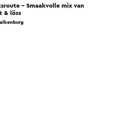
tsroute - Smaakvolle mix van
jt & löss
alkenburg