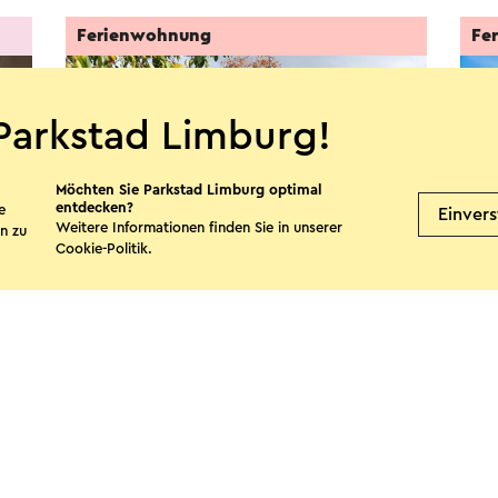
Ferienwohnung
Fe
Parkstad Limburg!
Möchten Sie Parkstad Limburg optimal
entdecken?
e
Einver
Weitere Informationen finden Sie in unserer
n zu
Cookie-Politik
.
Huiskenshof Buitenverblijf
Cra
Klimmen
K
te teilen