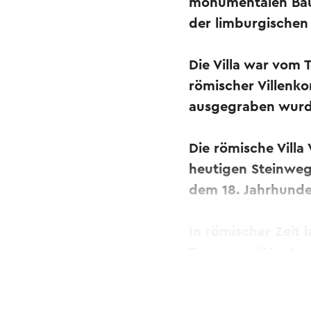
monumentalen Baue
der limburgischen
Die Villa war vom 
römischer Villenko
ausgegraben wurden
Die römische Villa
heutigen Steinweg
dem 18. Jahrhunde
In römischer Zeit l
Tongeren (Atuatuc
(Coriovallum) nach