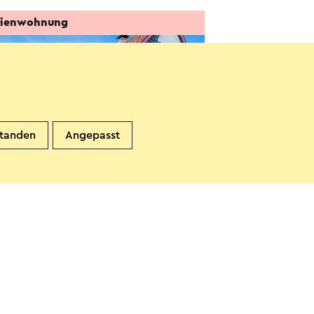
rienwohnung
standen
Angepasst
ubeeks Sjoenste
limmen