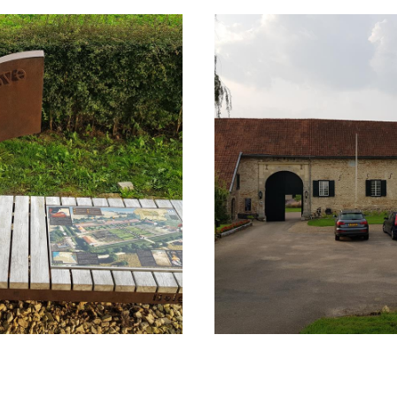
wichtigen Straße wurde entlang des alten Midwe
begebiets festgelegt. Ein Querschnitt dieses P
useum in Heerlen.
 Hilfe eines Online-Übersetzungsdienstes automatisch ü