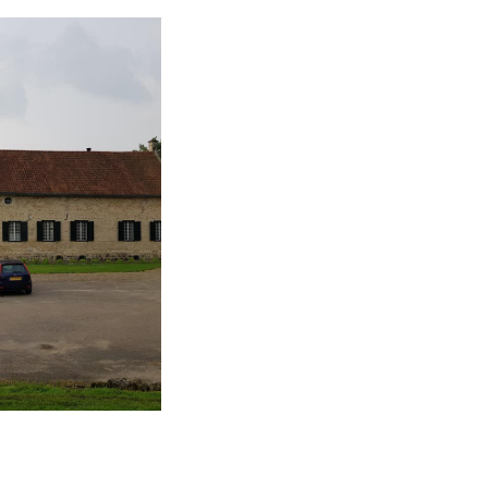
g in Voerendaal in
rofils befindet
bersetzt.