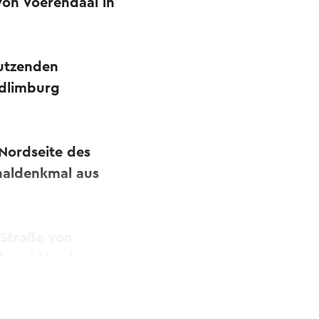
on Voerendaal in
Dutzenden
üdlimburg
 Nordseite des
naldenkmal aus
r Straße von
) und Heerlen