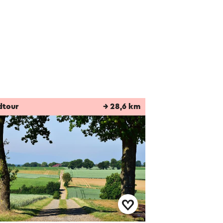
dtour
→ 28,6 km