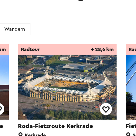
Wandern
 km
Radtour
→ 28,6 km
Ra
e
Roda-Fietsroute Kerkrade
Fie
Kerkrade
S