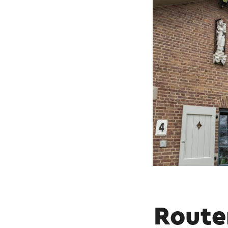
unter dem wachsa
über einen Fitness
den Teamgeist.
In einer pfadfind
und Gehorsam fest
hinabsteigen, hab
Stollensystem im 
Stollen und Pfeile
Im dritten Jahr sc
bereit für den Ein
Dieser Text wurde mit
Route