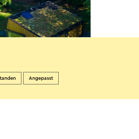
la LaVaJu
andgraaf
standen
Angepasst