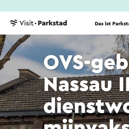
Das ist Parks
OVS-geb
Nassau I
dienstw
mijnvaks