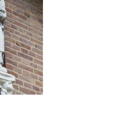
S verfügt auch
e Gesundheit und
radschaft, Fleiß
Mal ins Bergwerk
. Dieses
nterirdischen
ng ab und sind
bersetzt.