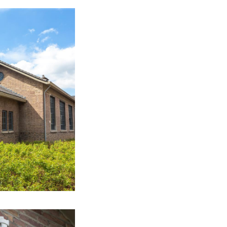
n in Süd-Limburg
den Wiederaufbau.
ernehmen treu
OVS muss diesen
zu Beginn der
ewegen, sich für
igen
bungsbereichen, in
 Sie tun dies