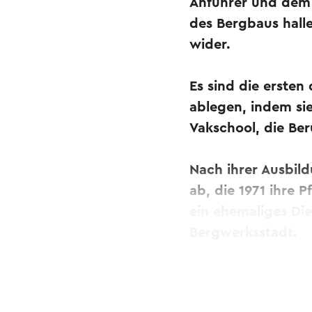
Anführer und dem L
des Bergbaus hall
wider.
Es sind die ersten
ablegen, indem si
Vakschool, die Ber
Nach ihrer Ausbild
ab, die 1971 ihre 
ein ehemaliges Di
Bergwerksstadt.
Auf der anderen S
ein Ingenieurhaus