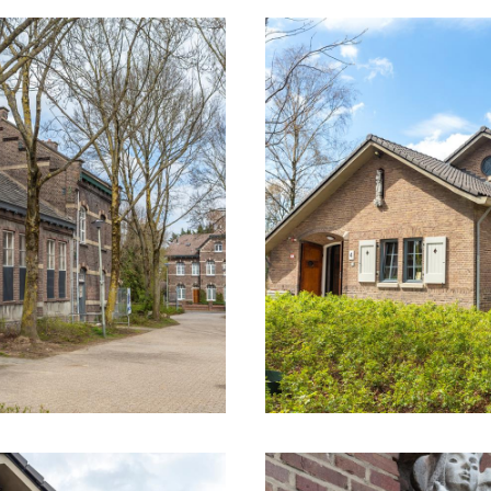
h dem Zweiten Weltkrieg gegründet. Die Mine
uren laufen, denn Kohle ist entscheidend für 
 suchen neue Mitarbeiter, die dem Bergbauunt
al auch, denn die rasante Modernisierung des
ns erfordert viel Wissen und Know-how. Die 
e feste Anstellung und ein gutes Gehalt schon 
erspektiven, die viele Limburger Jungen dazu b
Bergmann zu entscheiden.
er Oranje-Nassau II verfügt über die notwend
 Große Fenster sorgen für gutes Licht in den Ü
rbeiter die Feinheiten des Handwerks erlernen.