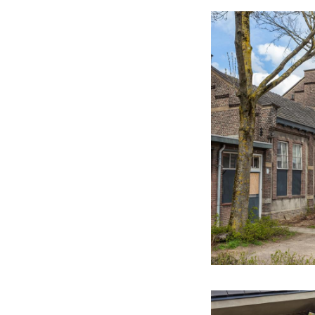
Die OVS wurde nac
müssen auf Hochto
Bergbauvorstände
bleiben.
Geschultes Person
Bergbauunternehme
Bedarf decken. Ein
Ausbildung sind P
eine Zukunft als 
Das OVS-Gebäude d
Unterrichtsräume.
denen die OVS-Mita