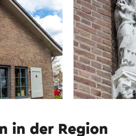
men Auge eines ehemaligen Bergmanns. Die OV
raum, denn Sport und Spiel sind wichtig für di
erähnlichen Atmosphäre sind Tugenden wie Kame
 verankert. Bevor die OVS-Männer zum ersten 
en sie bereits ausgiebig im Lernbergwerk geübt
nahe gelegenen Bergwerk Steinberg bildet die u
r des Bergwerks so realistisch wie möglich nach.
hließen die OVS-Mitarbeiter ihre Berufsausbildu
satz unter Tage.
 Hilfe eines Online-Übersetzungsdienstes automatisch ü
n in der Region