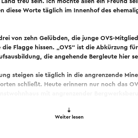
and treu sein. Ich möchte allen ein Freund sein.
en diese Worte täglich im Innenhof des ehema
 drei von zehn Gelübden, die junge OVS-Mitgliede
e die Flagge hissen. „OVS“ ist die Abkürzung f
ufsausbildung, die angehende Bergleute hier se
ung steigen sie täglich in die angrenzende Mine
Pforten schließt. Heute erinnern nur noch das
enstwohnhaus mit angrenzender Bergwerksberuf
Weiter lesen
eite stehen zwei Oberaufseherhäuser von 1913 
 von 1914. Das OVS-Gebäude ist heute ein Geme