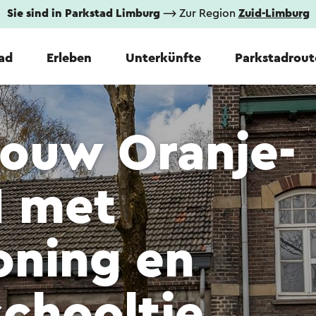
Sie sind in Parkstad Limburg
⟶ Zur Region
Zuid-Limburg
tad
Erleben
Unterkünfte
Parkstadrout
ouw Oranje-
I met
oning en
chooltje