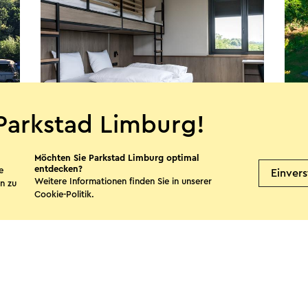
Parkstad Limburg!
Alpine Hotel SnowWorld
Vil
Möchten Sie Parkstad Limburg optimal
Landgraaf
L
entdecken?
e
Einver
Weitere Informationen finden Sie in unserer
n zu
Cookie-Politik
.
Mehr sehen