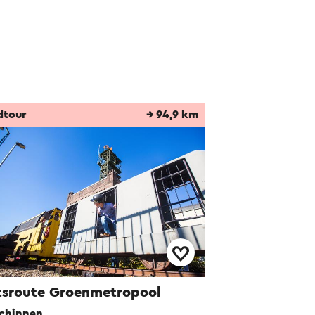
dtour
→ 94,9 km
tsroute Groenmetropool
chinnen