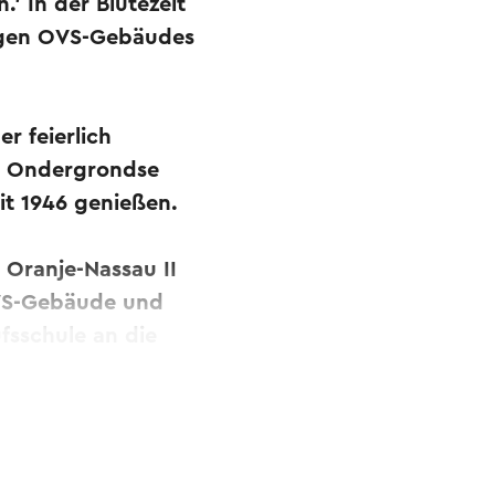
' In der Blütezeit
ligen OVS-Gebäudes
r feierlich
ür Ondergrondse
it 1946 genießen.
 Oranje-Nassau II
 OVS-Gebäude und
sschule an die
und etwas weiter
indehaus.