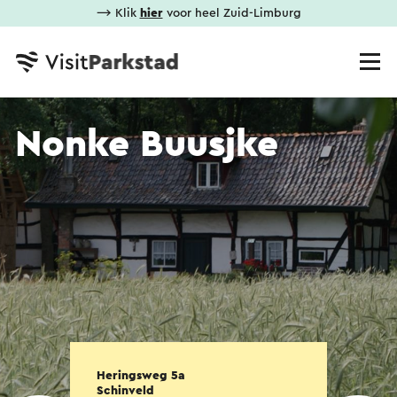
⟶ Klik
hier
voor heel Zuid-Limburg
Nonke Buusjke
Heringsweg 5a
Schinveld