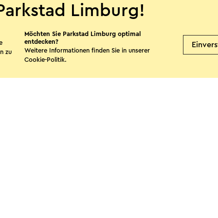
Parkstad Limburg!
Möchten Sie Parkstad Limburg optimal
entdecken?
e
Einver
Buijsrogge
Gil
Weitere Informationen finden Sie in unserer
n zu
Cookie-Politik
.
Simpelveld
B
Mehr sehen
te teilen
Facebook
X
E-Mail