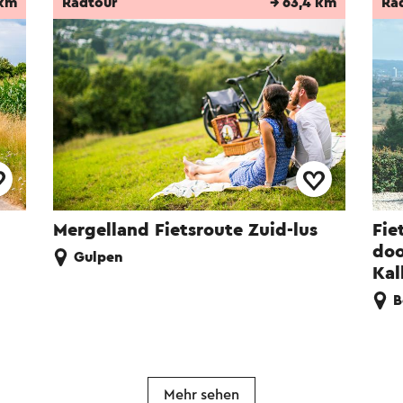
 km
Radtour
→ 63,4 km
Ra
Mergelland Fietsroute Zuid-lus
Fie
doo
Gulpen
Ka
B
Mehr sehen