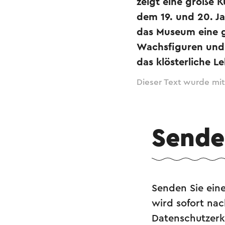
zeigt eine große K
dem 19. und 20. Ja
das Museum eine 
Wachsfiguren und m
das klösterliche L
Dieser Text wurde mit
Senden
Senden Sie ein
wird sofort na
Datenschutzerkl