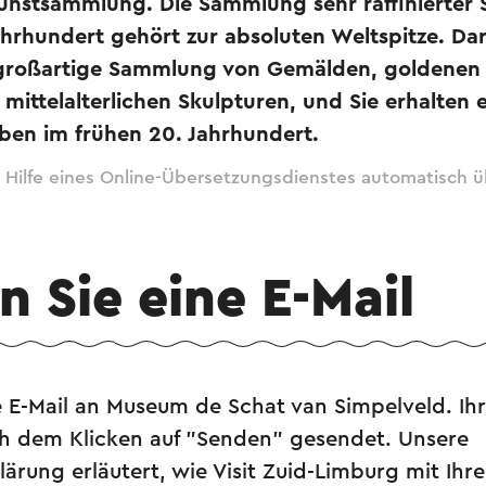
unstsammlung. Die Sammlung sehr raffinierter S
hrhundert gehört zur absoluten Weltspitze. Dar
großartige Sammlung von Gemälden, goldenen 
ittelalterlichen Skulpturen, und Sie erhalten e
eben im frühen 20. Jahrhundert.
 Hilfe eines Online-Übersetzungsdienstes automatisch ü
 Sie eine E-Mail
e E-Mail an Museum de Schat van Simpelveld. Ih
ch dem Klicken auf "Senden" gesendet. Unsere
ärung erläutert, wie Visit Zuid-Limburg mit Ihr