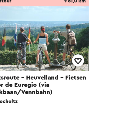
dtour
→ 61,0 km
tsroute - Heuvelland - Fietsen
r de Euregio (via
lkbaan/Vennbahn)
ocholtz