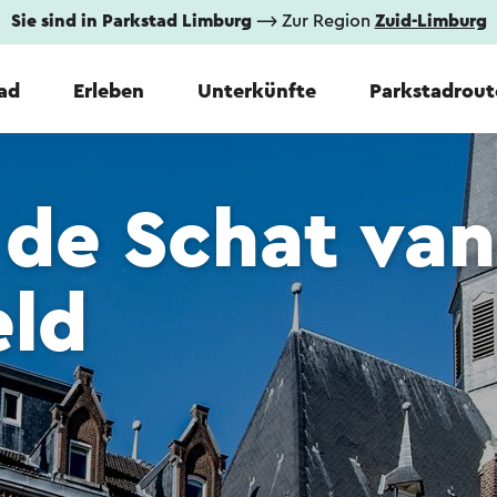
Sie sind in Parkstad Limburg
⟶ Zur Region
Zuid-Limburg
tad
Erleben
Unterkünfte
Parkstadrout
de Schat van
eld