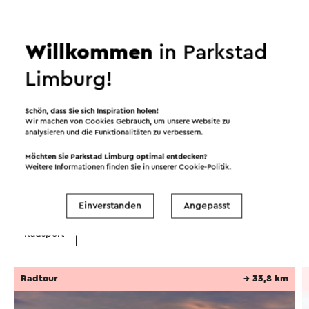
Brunssumer Armee auf.
Die Landverteidigung erwies sich als ein
Willkommen
in Parkstad
wahnsinniges Hindernis, das den Feind sowohl
Limburg!
beim Angriff als auch beim Rückzug ausbremste.
Weiter lesen
Angreifer brachen an einem beeindruckenden,
Schön, dass Sie sich Inspiration holen!
mehr als zwanzig Meter breiten Bauwerk mit
Wir machen von Cookies Gebrauch, um unsere Website zu
einem spitzen Graben und zwei Wällen zusammen.
analysieren und die Funktionalitäten zu verbessern.
Routen in der Region
Möchten Sie Parkstad Limburg optimal entdecken?
Die Verteidigungsanlagen waren Teil einer viel
Weitere Informationen finden Sie in unserer
Cookie-Politik
.
größeren Landbefestigung, die sich vom
Radfahren
Mountainbike
Wandern
Sumpfgebiet zwischen Gangelt und Schinveld bis
Einverstanden
Angepasst
nach Nieuwenhagen erstreckte.
Radsport
Dieser Text wurde mit Hilfe eines Online-
Übersetzungsdienstes automatisch übersetzt.
Radtour
→ 33,8 km