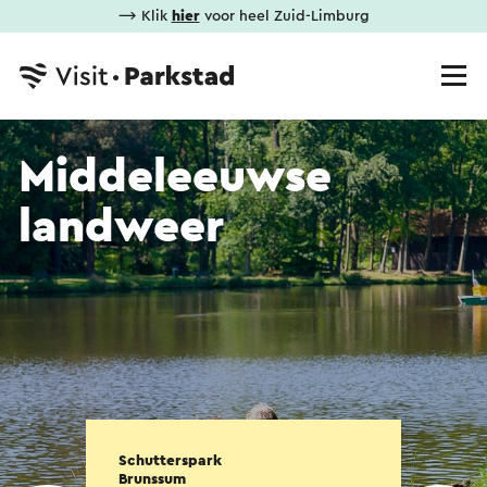
⟶ Klik
hier
voor heel Zuid-Limburg
Middeleeuwse
landweer
Schutterspark
Brunssum