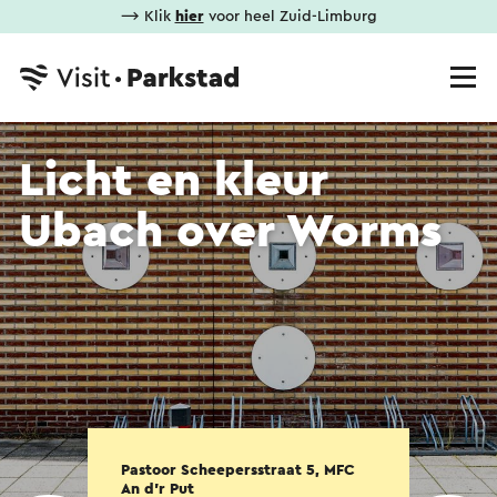
⟶ Klik
hier
voor heel Zuid-Limburg
Licht en kleur
Ubach over Worms
Pastoor Scheepersstraat 5, MFC
An d'r Put