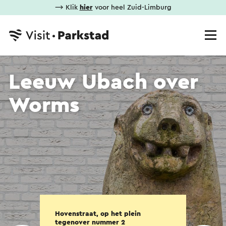
⟶ Klik
hier
voor heel Zuid-Limburg
Leeuw Ubach over
Worms
Hovenstraat, op het plein
tegenover nummer 2