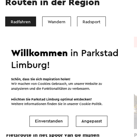
Routen in der Region
Radfahren
Wandern
Radsport
Radtour
→ 56,7 km
Willkommen
in Parkstad
Limburg!
Schön, dass Sie sich Inspiration holen!
Wir machen von Cookies Gebrauch, um unsere Website zu
analysieren und die Funktionalitäten zu verbessern.
Möchten Sie Parkstad Limburg optimal entdecken?
Weitere Informationen finden Sie in unserer
Cookie-Politik
.
Einverstanden
Angepasst
Fietsroute In het spoor van de mijnen
P