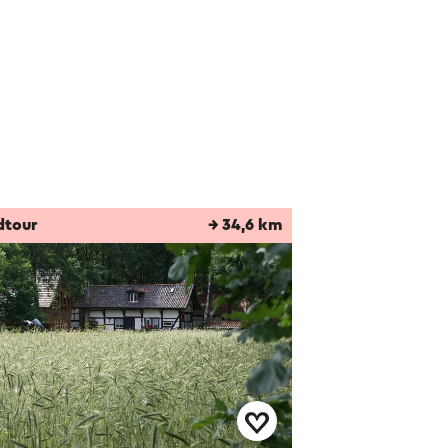
dtour
→ 34,6 km