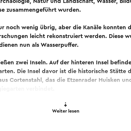
rchäologie, Natur und Landschaft, Wasser, Bil
ise zusammengeführt wurden.
nur noch wenig übrig, aber die Kanäle konnten 
rschungen leicht rekonstruiert werden. Diese 
ienen nun als Wasserpuffer.
eßen zwei Inseln. Auf der hinteren Insel befinde
ten. Die Insel davor ist die historische Stätte 
 aus Cortenstahl, das die Etzenrader Huisken und
iegarten verbindet.
 Hilfe eines Online-Übersetzungsdienstes automatisch ü
Weiter lesen