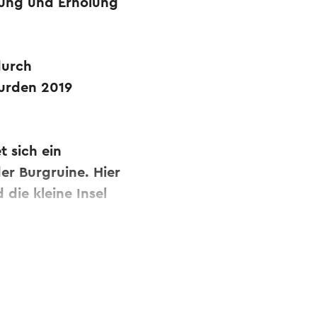
dung und Erholung
durch
wurden 2019
t sich ein
der Burgruine. Hier
 die kleine Insel
bersetzt.