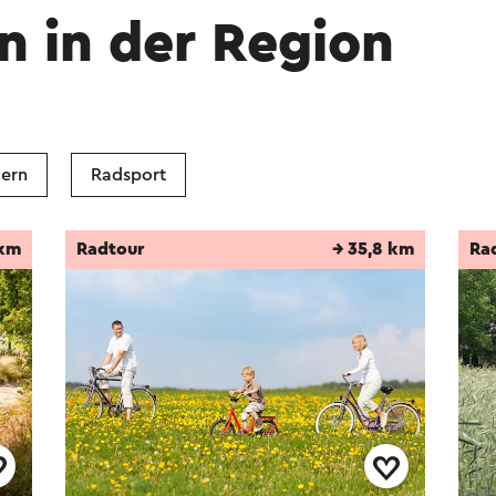
n in der Region
ern
Radsport
 km
Radtour
→ 35,8 km
Ra