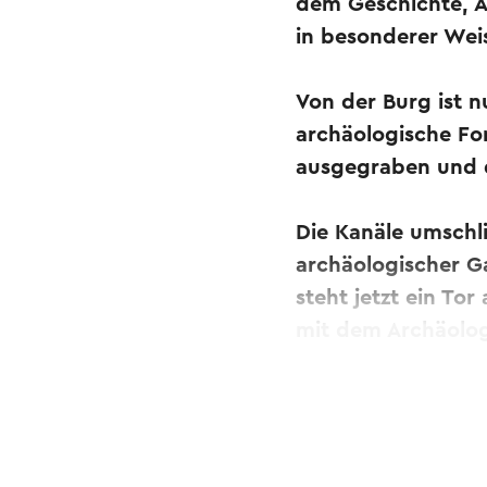
dem Geschichte, A
in besonderer We
Von der Burg ist 
archäologische Fo
ausgegraben und d
Die Kanäle umschli
archäologischer Gar
steht jetzt ein Tor
mit dem Archäolog
Dieser Text wurde mit