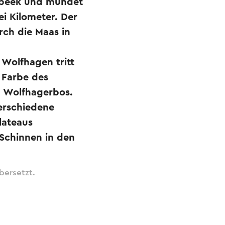
rsbeek und mündet
i Kilometer. Der
rch die Maas in
 Wolfhagen tritt
 Farbe des
n Wolfhagerbos.
verschiedene
lateaus
 Schinnen in den
bersetzt.