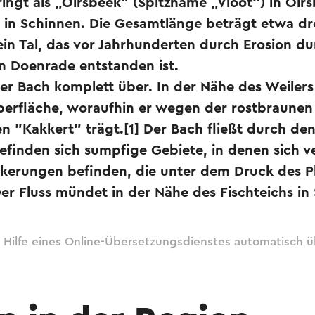
ringt als „Oirsbeek“ (Spitzname „Vloot“) in Oi
 in Schinnen. Die Gesamtlänge beträgt etwa dre
ein Tal, das vor Jahrhunderten durch Erosion du
 Doenrade entstanden ist.
der Bach komplett über. In der Nähe des Weilers
berfläche, woraufhin er wegen der rostbraunen
 "Kakkert" trägt.[1] Der Bach fließt durch de
efinden sich sumpfige Gebiete, in denen sich 
ckerungen befinden, die unter dem Druck des P
er Fluss mündet in der Nähe des Fischteichs in
 Hilfe eines Online-Übersetzungsdienstes automatisch ü