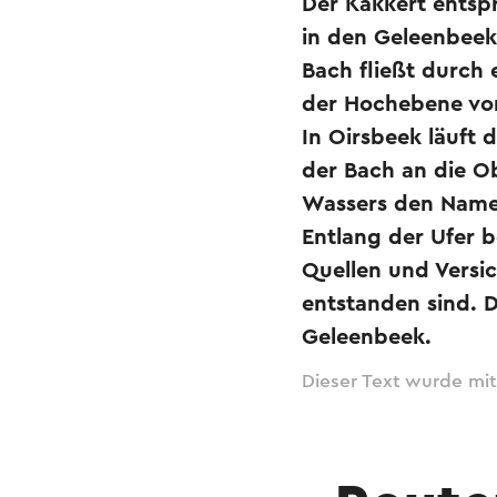
Der Kakkert entsp
in den Geleenbeek
Bach fließt durch 
der Hochebene von
In Oirsbeek läuft 
der Bach an die O
Wassers den Namen
Entlang der Ufer b
Quellen und Versi
entstanden sind. D
Geleenbeek.
Dieser Text wurde mit