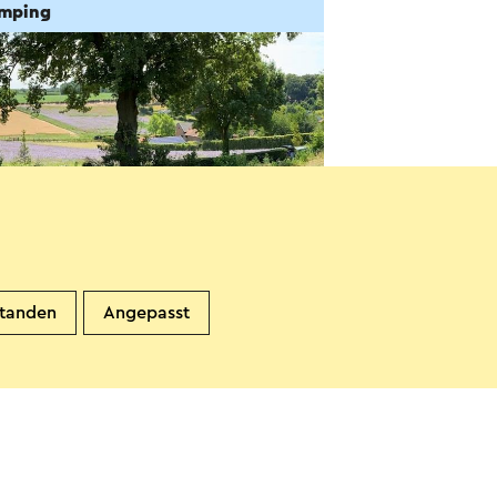
mping
ve Krekelberg
standen
Angepasst
chinnen