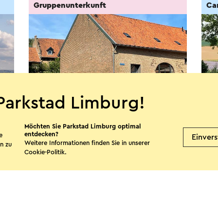
Gruppenunterkunft
Ca
Parkstad Limburg!
Möchten Sie Parkstad Limburg optimal
Fabritiushuis
Hoe
entdecken?
e
Einver
Weitere Informationen finden Sie in unserer
n zu
Schinnen
S
Cookie-Politik
.
Mehr sehen