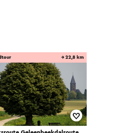
dtour
→ 22,8 km
tsroute Geleenbeekdalroute