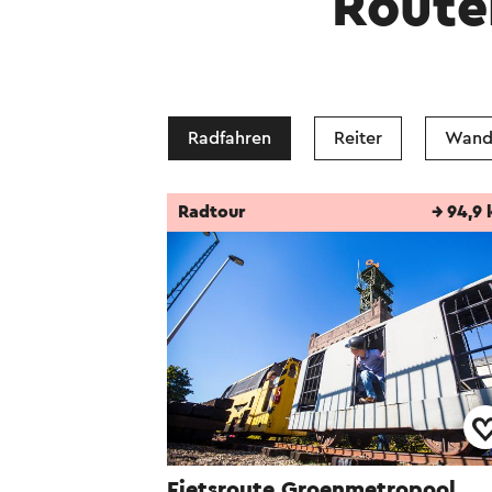
Route
Radfahren
Reiter
Wand
Radtour
→ 94,9
Fietsroute Groenmetropool