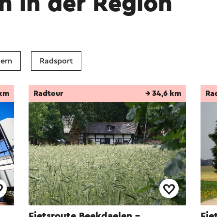
n in der Region
ern
Radsport
 km
Radtour
→ 34,6 km
Ra
Fietsroute Beekdaelen -
Fie