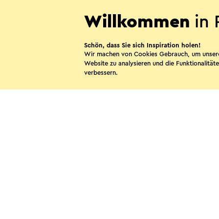
Willkommen
in 
Schön, dass Sie sich Inspiration holen!
Hoeve Krekelberg
Wir machen von Cookies Gebrauch, um unser
Website zu analysieren und die Funktionalitäte
Schinnen
verbessern.
Diese Sei
WhatsApp