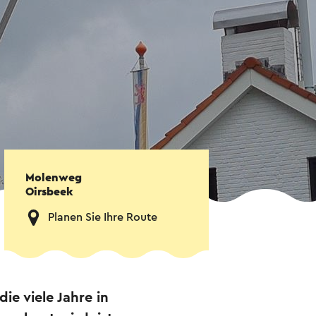
Molenweg
Oirsbeek
Planen Sie Ihre Route
ie viele Jahre in