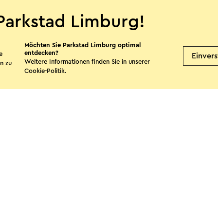
Parkstad Limburg!
Möchten Sie Parkstad Limburg optimal
Camping High Chaparral
B&B
entdecken?
e
Einver
Weitere Informationen finden Sie in unserer
n zu
Oirsbeek
O
Cookie-Politik
.
Mehr sehen
te teilen
Facebook
X
E-Mail