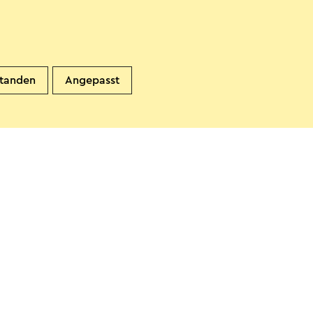
 Hoeve aan de Beukenberg
standen
Angepasst
irsbeek