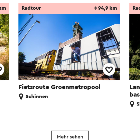
 km
Radtour
→ 94,9 km
Ra
Fietsroute Groenmetropool
Lan
bas
Schinnen
S
Mehr sehen