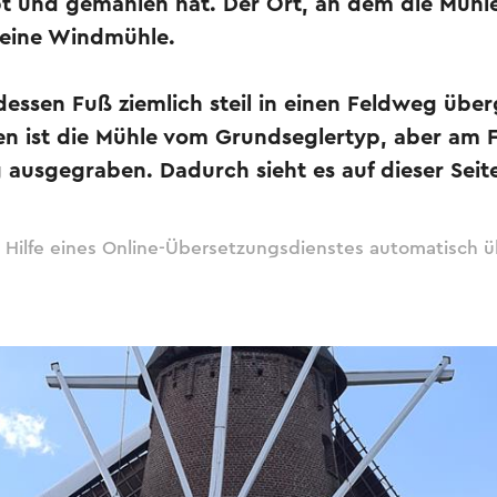
bt und gemahlen hat. Der Ort, an dem die Mühle
r eine Windmühle.
, dessen Fuß ziemlich steil in einen Feldweg übe
en ist die Mühle vom Grundseglertyp, aber am 
ausgegraben. Dadurch sieht es auf dieser Seite
 Hilfe eines Online-Übersetzungsdienstes automatisch ü