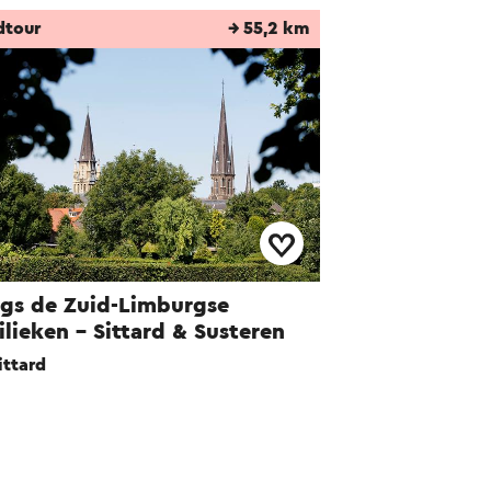
dtour
→ 55,2 km
gs de Zuid-Limburgse
ilieken - Sittard & Susteren
ittard