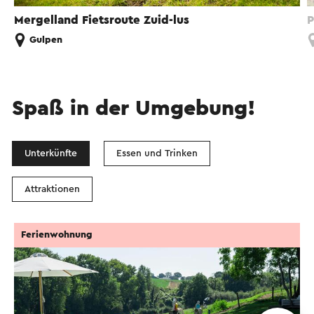
Mergelland Fietsroute Zuid-lus
P
Gulpen
Spaß in der Umgebung!
Unterkünfte
Essen und Trinken
Attraktionen
Ferienwohnung