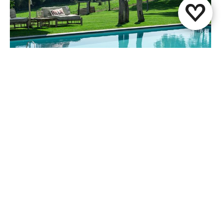
Zonneberg
Voerendaal
Diese Seite teilen
WhatsApp
Facebook
X
E-Mail